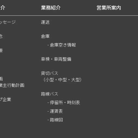
紹介
業務紹介
営業所案内
ッセージ
運送
念
倉庫
- 倉庫空き情報
要
車検・車両整備
貸切バス
画
（小型・中型・大型）
業主行動計画
路線バス
プ企業
- 停留所・時刻表
- 運賃表
- 路線図